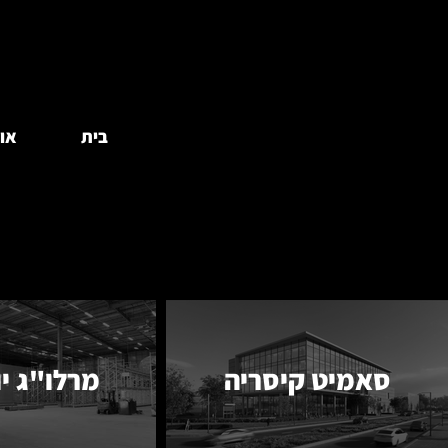
בית
או
סאמיט קיסריה
מרלו"ג יו