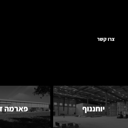
צרו קשר
יוחננוף
פארמה ד